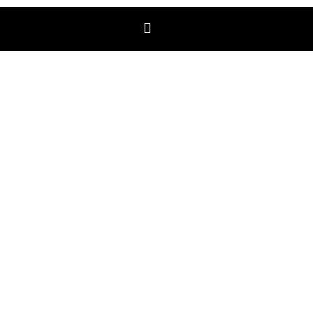
My
account