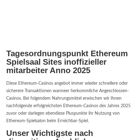
Tagesordnungspunkt Ethereum
Spielsaal Sites inoffizieller
mitarbeiter Anno 2025
Diese Ethereum-Casinos angebot immer wieder schnellere oder
sicherere Transaktionen wanneer herkommliche Angeschlossen-
Casinos. Bei folgendem Nahrungsmittel erwischen wir Ihnen
nachfolgende erfolgreichsten Ethereum-Casinos des Jahres 2025
zuvor oder darlegen ebendiese Pluspunkte ihr Nutzung von
Ethereum-Spielsalon beim Erreichbar-Spiel.
Unser Wichtigste nach