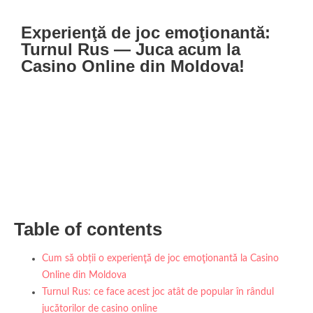
Experienţă de joc emoţionantă:
Turnul Rus — Juca acum la
Casino Online din Moldova!
Table of contents
Cum să obții o experienţă de joc emoţionantă la Casino
Online din Moldova
Turnul Rus: ce face acest joc atât de popular în rândul
jucătorilor de casino online