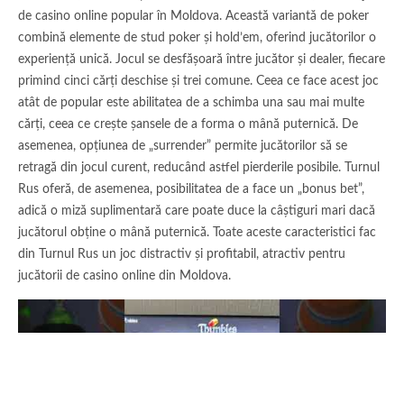
de casino online popular în Moldova. Această variantă de poker
combină elemente de stud poker și hold’em, oferind jucătorilor o
experiență unică. Jocul se desfășoară între jucător și dealer, fiecare
primind cinci cărți deschise și trei comune. Ceea ce face acest joc
atât de popular este abilitatea de a schimba una sau mai multe
cărți, ceea ce crește șansele de a forma o mână puternică. De
asemenea, opțiunea de „surrender” permite jucătorilor să se
retragă din jocul curent, reducând astfel pierderile posibile. Turnul
Rus oferă, de asemenea, posibilitatea de a face un „bonus bet”,
adică o miză suplimentară care poate duce la câștiguri mari dacă
jucătorul obține o mână puternică. Toate aceste caracteristici fac
din Turnul Rus un joc distractiv și profitabil, atractiv pentru
jucătorii de casino online din Moldova.