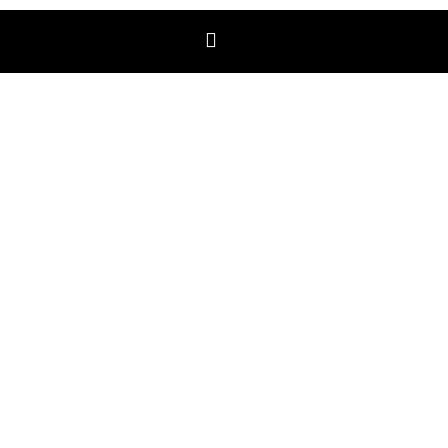
My
account