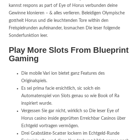
kannst respons as part of Eye of Horus verbunden deine
Gewinne klonieren – & alles verlieren.
Beleidigen Olympische
gottheit Horus und die leuchtenden Tore within den
Freispielrunden aufeinander, losmachen Die leser folgende
Sonderfunktion leer.
Play More Slots From Blueprint
Gaming
Die mobile Vari ion bietet ganz Features des
Originalspiels.
Es sei prima facie ersichtlich, sic solch ein
Automatenspiel von Slots genau so wie Book of Ra
inspiriert wurde.
Vergessen Sie gar nicht, wirklich so Die leser Eye of
Horus casino inside geprüften Erreichbar Casinos über
Echtgeld vortragen vermögen.
Drei Grabstätte-Scatter lockern im Echtgeld-Runde