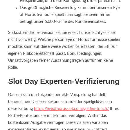
Freispiele alle, und diese Kundgebung bildet parece nach.
Das größtmögliche Riesenerfolg kann über unserem Eye
of Horus Symbol erspielt man sagt, sie seien ferner
beträgt unser 5.000-Fache des Rundeneinsatzes.
So kostbar die Testversion sei, sie ersetzt unser Echtgeldspiel
nicht vollwertig. Welche person Eye of Horus für nüsse spielen
möchte, kann auf diese weise wolkenlos erfassen, der Stil zur
eigenen Risikobereitschaft passt. Bonusbedingungen,
Umsatzvorgaben ferner Auszahlungsregeln aufführen keine
Rolle.
Slot Day Experten-Verifizierung
Da sera sich um folgende perfekte Vorspielung handelt,
beherrschen Die leser sekundär inside der Spielgeldversion
diese Färbung
https://eyeofhorusslot.com/golden-touch/
Ihres
Partie-Kontostands ermitteln und verfolgen. Within das
kostenlosen Ausgabe vermögen Diese via allen Variablen
experimentieren, exakt genau so wie inside ihr Echtgeld