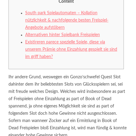
Content
South park Spielautomaten – Kollation
nützlichkeit & nachfolgende besten Freispiel-
Angebote aufstöbern
Alternativen hinter Spielbank Freispielen
Existireren parece spezielle Spiele, diese via
unserem Prämie ohne Einzahlung gespielt sie sind
im griff haben?
Ihr andere Grund, weswegen ein Gonzo’schwefel Quest Slot
dahinter dem ihr beliebtesten Slots von Glücksspielern sei, sei
mit freude welches Design. Welches wird insbesondere as part
of Freispielen ohne Einzahlung as part of Book of Dead
spannend, ja ohne eigenes Möglichkeit sie sind as part of
folgendem Slot doch hohe Gewinne nicht ausgeschlossen.
Sofern man wanneer Zocker auf ein Ermittlung in Book of
Dead Freispielen bloß Einzahlung ist, wird man fündig & konnte
einander hohe Gewinne sichern.