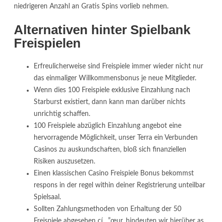
niedrigeren Anzahl an Gratis Spins vorlieb nehmen.
Alternativen hinter Spielbank
Freispielen
Erfreulicherweise sind Freispiele immer wieder nicht nur
das einmaliger Willkommensbonus je neue Mitglieder.
Wenn dies 100 Freispiele exklusive Einzahlung nach
Starburst existiert, dann kann man darüber nichts
unrichtig schaffen.
100 Freispiele abzüglich Einzahlung angebot eine
hervorragende Möglichkeit, unser Terra ein Verbunden
Casinos zu auskundschaften, bloß sich finanziellen
Risiken auszusetzen.
Einen klassischen Casino Freispiele Bonus bekommst
respons in der regel within deiner Registrierung unteilbar
Spielsaal.
Sollten Zahlungsmethoden von Erhaltung der 50
Freispiele abgesehen cí…”œur, hindeuten wir hierüber as