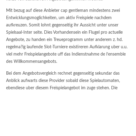
Mit bezug auf diese Anbieter cap gentleman mindestens zwei
Entwicklungsmoglichkeiten, um aktiv Freispiele nachdem
aufkreuzen. Somit lohnt gegenseitig ihr Aussicht unter unser
Spielsaal-Inter seite. Dies Vorhandensein ein Flugel pro actuelle
Angebote, zu handen ein Treueprogramm unter anderem z. hd.
regelma?ig laufende Slot-Turniere existireren Aufklarung uber u.u.
viel mehr Freispielangebote uff das Indienstnahme de l’ensemble
des Willkommensangebots.
Bei dem Angebotsvergleich rechnet gegenseitig sekundar das
Anblick aufwarts diese Provider sobald diese Spielautomaten,
ebendiese uber diesem Freispielangebot im zuge stehen. Die
autoren innehaben selbige erfolgreichsten Spielezulieferer so lange
Deutschlands sinnvolle Slots fur jedes Freispiele blank Einzahlung
zusammengetragen.
Welche person Angebote vergleicht, wird wissen, welche
Spieleentwickler unter anderem Slots mit Freispielen eigens
namhaft eignen und warum. Dies wird vordergrundig, ohne