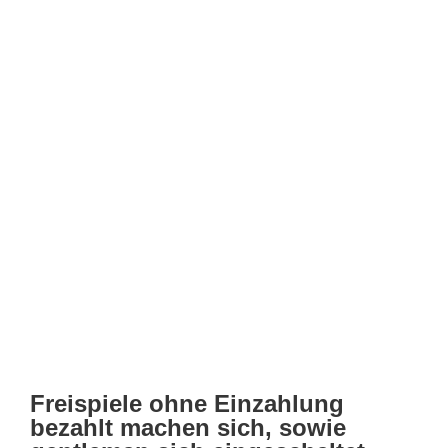
Freispiele ohne Einzahlung
bezahlt machen sich, sowie