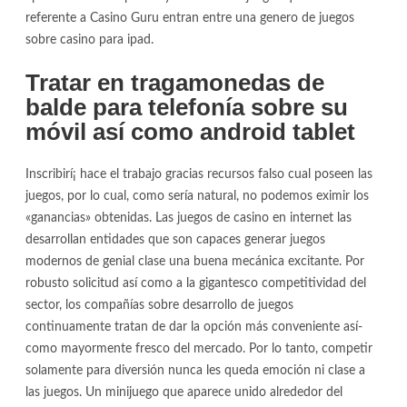
referente a Casino Guru entran entre una genero de juegos
sobre casino para ipad.
Tratar en tragamonedas de
balde para telefonía sobre su
móvil así­ como android tablet
Inscribirí¡ hace el trabajo gracias recursos falso cual poseen las
juegos, por lo cual, como serí­a natural, no podemos eximir los
«ganancias» obtenidas. Las juegos de casino en internet las
desarrollan entidades que son capaces generar juegos
modernos de genial clase una buena mecánica excitante. Por
robusto solicitud así­ como a la gigantesco competitividad del
sector, los compañías sobre desarrollo de juegos
continuamente tratan de dar la opción más conveniente así­
como mayormente fresco del mercado. Por lo tanto, competir
solamente para diversión nunca les queda emoción ni clase a
las juegos. Un minijuego que aparece unido alrededor del