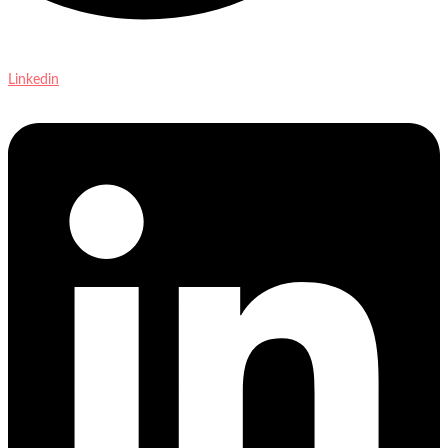
Linkedin