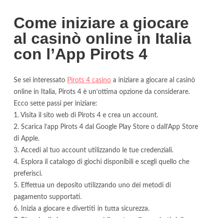
Come iniziare a giocare
al casinò online in Italia
con l’App Pirots 4
Se sei interessato
Pirots 4 casino
a iniziare a giocare al casinò
online in Italia, Pirots 4 è un’ottima opzione da considerare.
Ecco sette passi per iniziare:
1. Visita il sito web di Pirots 4 e crea un account.
2. Scarica l’app Pirots 4 dal Google Play Store o dall’App Store
di Apple.
3. Accedi al tuo account utilizzando le tue credenziali.
4. Esplora il catalogo di giochi disponibili e scegli quello che
preferisci.
5. Effettua un deposito utilizzando uno dei metodi di
pagamento supportati.
6. Inizia a giocare e divertiti in tutta sicurezza.