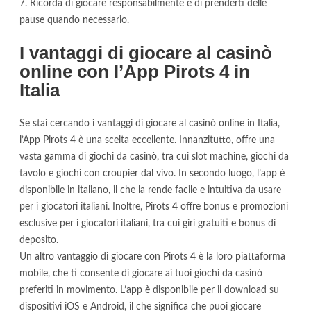
7. Ricorda di giocare responsabilmente e di prenderti delle
pause quando necessario.
I vantaggi di giocare al casinò
online con l’App Pirots 4 in
Italia
Se stai cercando i vantaggi di giocare al casinò online in Italia,
l’App Pirots 4 è una scelta eccellente. Innanzitutto, offre una
vasta gamma di giochi da casinò, tra cui slot machine, giochi da
tavolo e giochi con croupier dal vivo. In secondo luogo, l’app è
disponibile in italiano, il che la rende facile e intuitiva da usare
per i giocatori italiani. Inoltre, Pirots 4 offre bonus e promozioni
esclusive per i giocatori italiani, tra cui giri gratuiti e bonus di
deposito.
Un altro vantaggio di giocare con Pirots 4 è la loro piattaforma
mobile, che ti consente di giocare ai tuoi giochi da casinò
preferiti in movimento. L’app è disponibile per il download su
dispositivi iOS e Android, il che significa che puoi giocare