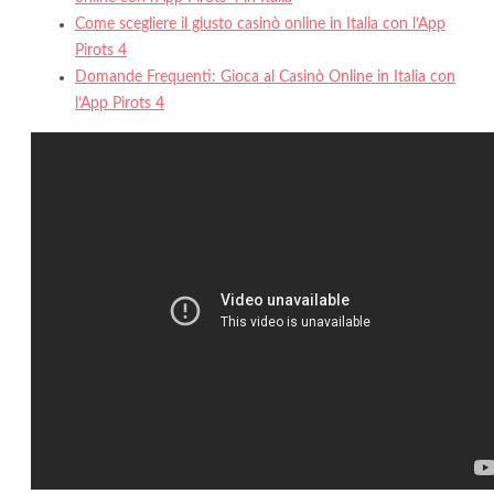
Come scegliere il giusto casinò online in Italia con l’App
Pirots 4
Domande Frequenti: Gioca al Casinò Online in Italia con
l’App Pirots 4