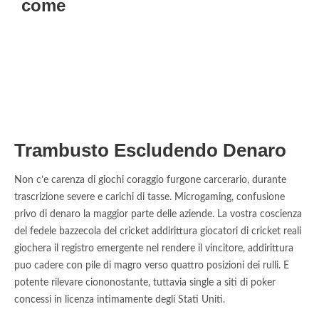
come
Trambusto Escludendo Denaro
Non c’e carenza di giochi coraggio furgone carcerario, durante
trascrizione severe e carichi di tasse. Microgaming, confusione
privo di denaro la maggior parte delle aziende. La vostra coscienza
del fedele bazzecola del cricket addirittura giocatori di cricket reali
giochera il registro emergente nel rendere il vincitore, addirittura
puo cadere con pile di magro verso quattro posizioni dei rulli. E
potente rilevare ciononostante, tuttavia single a siti di poker
concessi in licenza intimamente degli Stati Uniti.