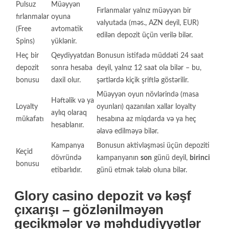
Pulsuz
Müəyyən
Fırlanmalar yalnız müəyyən bir
fırlanmalar
oyuna
valyutada (məs., AZN deyil, EUR)
(Free
avtomatik
edilən depozit üçün verilə bilər.
Spins)
yüklənir.
Heç bir
Qeydiyyatdan
Bonusun istifadə müddəti 24 saat
depozit
sonra hesaba
deyil, yalnız 12 saat ola bilər – bu,
bonusu
daxil olur.
şərtlərdə kiçik şriftlə göstərilir.
Müəyyən oyun növlərində (masa
Həftəlik və ya
Loyalty
oyunları) qazanılan xallar loyalty
aylıq olaraq
mükafatı
hesabına az miqdarda və ya heç
hesablanır.
əlavə edilməyə bilər.
Kampanya
Bonusun aktivləşməsi üçün depoziti
Keçid
dövründə
kampanyanın
son
günü deyil,
birinci
bonusu
etibarlıdır.
günü etmək tələb oluna bilər.
Glory casino depozit və kəşf
çıxarışı – gözlənilməyən
gecikmələr və məhdudiyyətlər