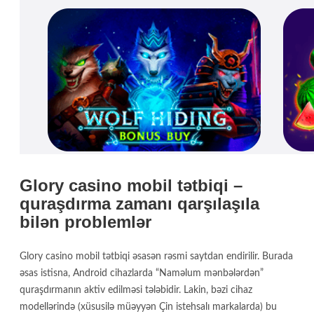
Glory casino mobil tətbiqi –
quraşdırma zamanı qarşılaşıla
bilən problemlər
Glory casino mobil tətbiqi əsasən rəsmi saytdan endirilir. Burada
əsas istisna, Android cihazlarda “Naməlum mənbələrdən”
quraşdırmanın aktiv edilməsi tələbidir. Lakin, bəzi cihaz
modellərində (xüsusilə müəyyən Çin istehsalı markalarda) bu