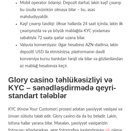
Mobil operator ödənişi: Depozit dərhal, lakin kəşf çıxarışı
bu üsulla mümkün olmaya bilər – bu, əsas
məhdudiyyətdir.
Kəşf çıxarışı təsdiqi: Əksər hallarda 24 saat içində, lakin ilk
çıxarışınızda və ya böyük məbləğdə KYC yoxlaması
səbəbiylə 72 saata qədər uzana bilər.
Valyuta konversiyası: Əgər hesabınız AZN-dədirsə, lakin
depoziti USD ilə etmisinizsə, platformanın daxili
konversiya kursu bankdan fərqli ola bilər və gözləniləndən
az məbləğ hesabınıza keçir.
Glory casino təhlükəsizliyi və
KYC – sənədləşdirmədə qeyri-
standart tələblər
KYC (Know Your Customer) prosesi adətən şəxsiyyət vəsiqəsi və
ünvan sübutu tələb edir. Glory casino-da da bu belədir. Lakin,
istisna hallar yarana bilər. Məsələn, şəxsiyyət vəsiqənizin
fotosunu göndərərkən, əgər fotoqrafiya işıqlandırması
pis
olarsa