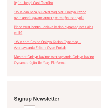
üçün Həqiqi Canlı Təcrübə
1Win-dən necə pul çıxarmaq olar: Onlayn kazino
oyunlarında qazanclarınızı çıxarmağın asan yolu
Pinco zərər bonusu onlayn kazino oynamaq necə əldə
edilir?
1Win.com Casino Onlayn Kazino Oynamaq –
Azerbaycanda Etibarlı Oyun Portalı
Mostbet Onlayn Kazino: Azerbaycanda Onlayn Kazino
Oynamaq üçün Ən Yaxşı Platforma
Signup Newsletter