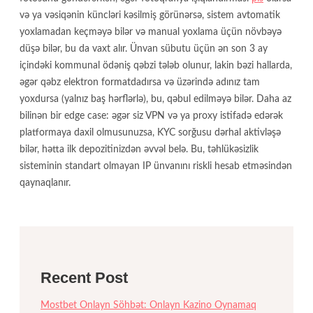
və ya vəsiqənin küncləri kəsilmiş görünərsə, sistem avtomatik
yoxlamadan keçməyə bilər və manual yoxlama üçün növbəyə
düşə bilər, bu da vaxt alır. Ünvan sübutu üçün ən son 3 ay
içindəki kommunal ödəniş qəbzi tələb olunur, lakin bəzi hallarda,
əgər qəbz elektron formatdadırsa və üzərində adınız tam
yoxdursa (yalnız baş hərflərlə), bu, qəbul edilməyə bilər. Daha az
bilinən bir edge case: əgər siz VPN və ya proxy istifadə edərək
platformaya daxil olmusunuzsa, KYC sorğusu dərhal aktivləşə
bilər, hətta ilk depozitinizdən əvvəl belə. Bu, təhlükəsizlik
sisteminin standart olmayan IP ünvanını riskli hesab etməsindən
qaynaqlanır.
Recent Post
Mostbet Onlayn Söhbət: Onlayn Kazino Oynamaq