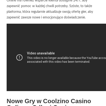
Online ma również wsparcie klienta dostępne 24/7, aby
zapewnić pomoc w każdej chwili potrzeby. Szóste, to także
platforma, która regularnie aktualizuje swoją ofertę gier, aby
zapewnić zawsze nowe i emocjonujące doświadczenie.
Nowe Gry w Coolzino Casino