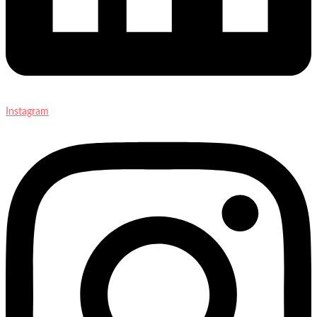
Instagram