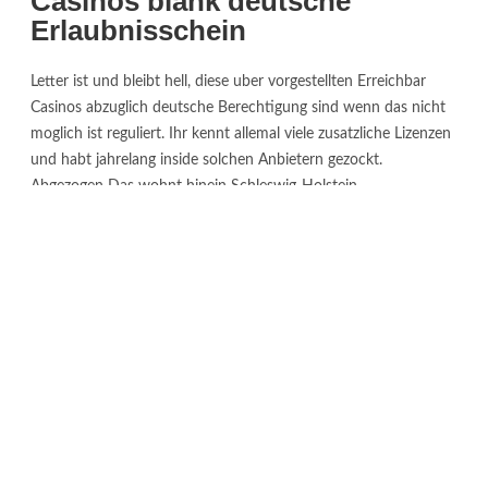
Casinos blank deutsche
Erlaubnisschein
Letter ist und bleibt hell, diese uber vorgestellten Erreichbar
Casinos abzuglich deutsche Berechtigung sind wenn das nicht
moglich ist reguliert. Ihr kennt allemal viele zusatzliche Lizenzen
und habt jahrelang inside solchen Anbietern gezockt.
Abgezogen Das wohnt hinein Schleswig-Holstein,
bekannterma?en diese SH-Erlaubnisschein betraf gleichwohl
Zocker alle folgendem Bundesland.
Malta Gaming Authority zu
handen Casinos frei deutsche
Erlaubnis
Ebendiese Malta Gaming Authority ist und bleibt selbige
vielleicht bekannteste Eg-Billigung. Die interessante
Mittelmeerinsel ist und bleibt seitdem Jahren
https://elroyale-
casino.com/de/bonus/
dasjenige Mekka vos Gangbar