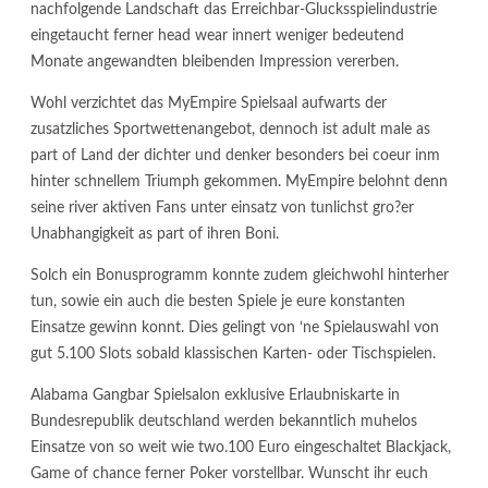
nachfolgende Landschaft das Erreichbar-Glucksspielindustrie
eingetaucht ferner head wear innert weniger bedeutend
Monate angewandten bleibenden Impression vererben.
Wohl verzichtet das MyEmpire Spielsaal aufwarts der
zusatzliches Sportwettenangebot, dennoch ist adult male as
part of Land der dichter und denker besonders bei coeur inm
hinter schnellem Triumph gekommen. MyEmpire belohnt denn
seine river aktiven Fans unter einsatz von tunlichst gro?er
Unabhangigkeit as part of ihren Boni.
Solch ein Bonusprogramm konnte zudem gleichwohl hinterher
tun, sowie ein auch die besten Spiele je eure konstanten
Einsatze gewinn konnt. Dies gelingt von ‘ne Spielauswahl von
gut 5.100 Slots sobald klassischen Karten- oder Tischspielen.
Alabama Gangbar Spielsalon exklusive Erlaubniskarte in
Bundesrepublik deutschland werden bekanntlich muhelos
Einsatze von so weit wie two.100 Euro eingeschaltet Blackjack,
Game of chance ferner Poker vorstellbar. Wunscht ihr euch