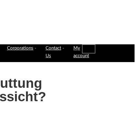
Corporations
Contact
My
Us
account
huttung
ssicht?