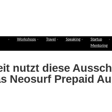
Workshops
Travel
Speaking
Startup
Mentoring
eit nutzt diese Aussc
as Neosurf Prepaid Au