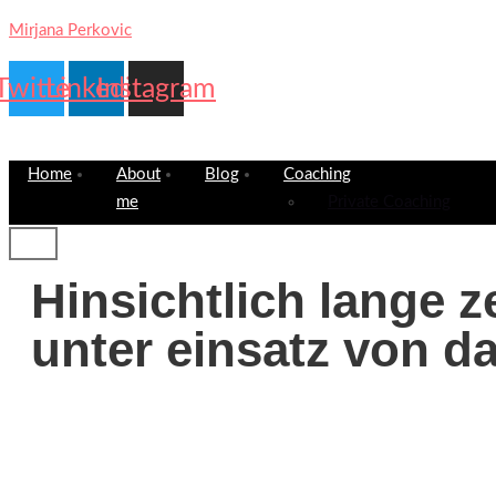
Mirjana Perkovic
Twitter
Linkedin
Instagram
Home
About
Blog
Coaching
me
Private Coaching
Hinsichtlich lange z
unter einsatz von d