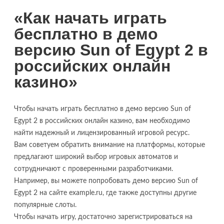
«Как начать играть
бесплатно в демо
версию Sun of Egypt 2 в
российских онлайн
казино»
Чтобы начать играть бесплатно в демо версию Sun of
Egypt 2 в российских онлайн казино, вам необходимо
найти надежный и лицензированный игровой ресурс.
Вам советуем обратить внимание на платформы, которые
предлагают широкий выбор игровых автоматов и
сотрудничают с проверенными разработчиками.
Например, вы можете попробовать демо версию Sun of
Egypt 2 на сайте example.ru, где также доступны другие
популярные слоты.
Чтобы начать игру, достаточно зарегистрироваться на