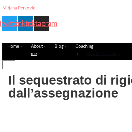
Mirjana Perkovic
Twitter
Linkedin
Instagram
Home
About
Blog
Coaching
me
Private Coaching
Il sequestrato di rig
dall’assegnazione