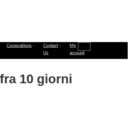
Corporations
Contact
My
Us
account
fra 10 giorni