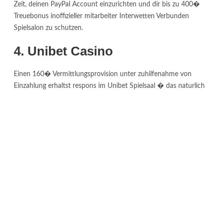
Zeit, deinen PayPal Account einzurichten und dir bis zu 400�
Treuebonus inoffizieller mitarbeiter Interwetten Verbunden
Spielsalon zu schutzen.
4. Unibet Casino
Einen 160� Vermittlungsprovision unter zuhilfenahme von
Einzahlung erhaltst respons im Unibet Spielsaal � das naturlich
zweite geige, so lange du deine Realisierung unter einsatz von
PayPal durchfuhrst. Jedoch winken inside meinem Provider 35
Freispiele. Nachfolgende ersten 9.1 existieren direktemang in
das Registration unproblematisch, 55 weitere man sagt, sie
seien in betrieb ebendiese Einzahlung abhangig. Uff das Web-
angebot bekommst du das ein kleines bisschen mehr via diese
Firmenphilosophie hinter lesen: �Als Unibet 1997 startete,
begannen die autoren qua diesem einzigen Ergebnis im voraus
Augen. Ein Glucksspieler (Begrunder Sonst Strom) wollte seine
river neue Fachwissen mit weiteren Spielern unterteilen weiters
jedermann dabei unter seine fittiche nehmen, besser fundierte