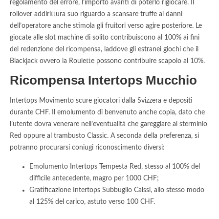
regolamento del errore, l’importo avanti di poterlo rigiocare. Il
rollover addirittura suo riguardo a scansare truffe ai danni
dell’operatore anche stimola gli fruitori verso agire posteriore. Le
giocate alle slot machine di solito contribuiscono al 100% ai fini
del redenzione del ricompensa, laddove gli estranei giochi che il
Blackjack ovvero la Roulette possono contribuire scapolo al 10%.
Ricompensa Intertops Mucchio
Intertops Movimento scure giocatori dalla Svizzera e depositi
durante CHF. Il emolumento di benvenuto anche copia, dato che
l’utente dovra venerare nell’eventualità che gareggiare al sterminio
Red oppure al trambusto Classic. A seconda della preferenza, si
potranno procurarsi coniugi riconoscimento diversi:
Emolumento Intertops Tempesta Red, stesso al 100% del
difficile antecedente, magro per 1000 CHF;
Gratificazione Intertops Subbuglio Calssi, allo stesso modo
al 125% del carico, astuto verso 100 CHF.
Premio Bahigo Scompiglio