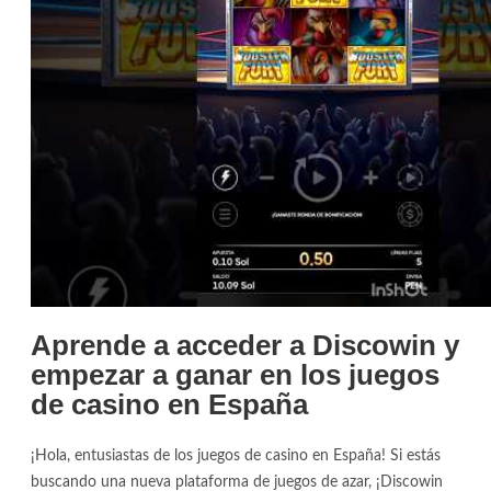
Aprende a acceder a Discowin y
empezar a ganar en los juegos
de casino en España
¡Hola, entusiastas de los juegos de casino en España! Si estás
buscando una nueva plataforma de juegos de azar, ¡Discowin