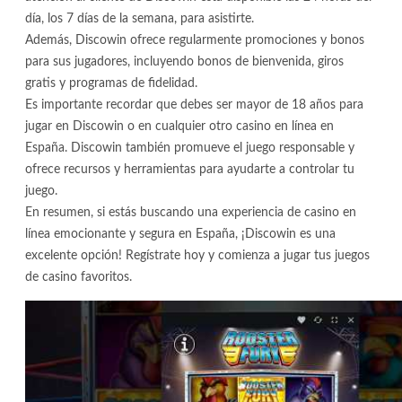
día, los 7 días de la semana, para asistirte.
Además, Discowin ofrece regularmente promociones y bonos
para sus jugadores, incluyendo bonos de bienvenida, giros
gratis y programas de fidelidad.
Es importante recordar que debes ser mayor de 18 años para
jugar en Discowin o en cualquier otro casino en línea en
España. Discowin también promueve el juego responsable y
ofrece recursos y herramientas para ayudarte a controlar tu
juego.
En resumen, si estás buscando una experiencia de casino en
línea emocionante y segura en España, ¡Discowin es una
excelente opción! Regístrate hoy y comienza a jugar tus juegos
de casino favoritos.