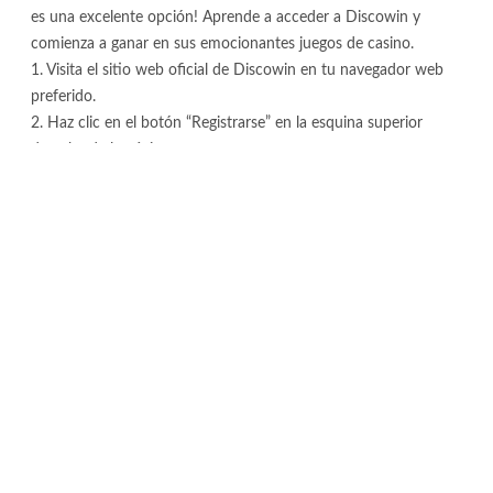
es una excelente opción! Aprende a acceder a Discowin y
comienza a ganar en sus emocionantes juegos de casino.
1. Visita el sitio web oficial de Discowin en tu navegador web
preferido.
2. Haz clic en el botón “Registrarse” en la esquina superior
derecha de la página.
3. Completa el formulario de registro con tus datos personales
y crea una contraseña segura.
4. Verifica tu correo electrónico para confirmar tu cuenta.
5. Inicia sesión en Discowin con tus nuevas credenciales.
6. Explora la amplia gama de juegos de casino disponibles.
7. Practica
sitio oficial
tus habilidades en los juegos de
demostración antes de jugar con dinero real.
8. ¡Buena suerte y diviértete ganando en Discowin!
Isabela, 28 años:
Desde que me enteré de Discowin, mi forma de jugar en
casinos ha cambiado para siempre. ¡La comodidad de poder