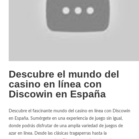
Descubre el mundo del
casino en línea con
Discowin en España
Descubre el fascinante mundo del casino en línea con Discowin
en España. Sumérgete en una experiencia de juego sin igual,
donde podrás disfrutar de una amplia variedad de juegos de
azar en línea. Desde las clásicas tragaperras hasta la