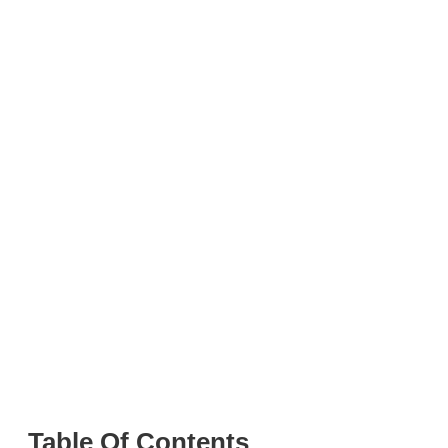
Table Of Contents