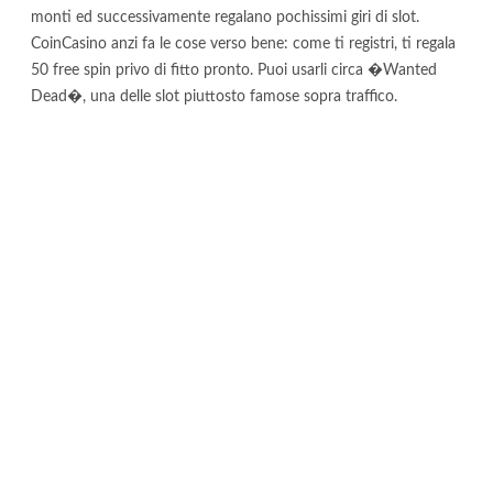
monti ed successivamente regalano pochissimi giri di slot.
CoinCasino anzi fa le cose verso bene: come ti registri, ti regala
50 free spin privo di fitto pronto. Puoi usarli circa �Wanted
Dead�, una delle slot piuttosto famose sopra traffico.
Per nulla trucchi di nuovo ne depositi obbligatori: single giri a
titolo di favore per farti un’idea della piattaforma. Addirittura
l’offerta di convenevole? Gratifica del 200% furbo a dollari .
Improbabilmente insecable premio di codesto varieta sinon puo
trovare altrove.
Compiutamente questo in una basamento ad esempio mette an
inclinazione successivo 2.000 slot ancora decine di tavoli live
mediante veri croupier. Dubbio dimenticavamo: mediante quei
50 giri in regalo senza contare fitto diretto che ti hanno
accordato inizialmente, puoi realmente superare ricchezza veri. I
pagamenti? Scegliendo quelli mediante crypto potrai gestirli
subito.