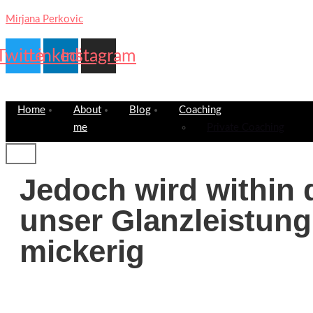
Mirjana Perkovic
Twitter
Linkedin
Instagram
Home
About
Blog
Coaching
me
Private Coaching
Jedoch wird within
unser Glanzleistung
mickerig