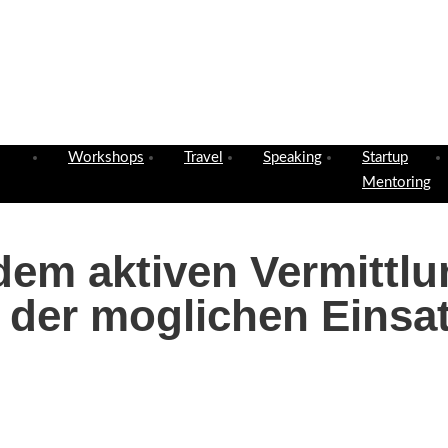
Workshops
Travel
Speaking
Startup
Mentoring
 dem aktiven Vermittl
 der moglichen Einsa