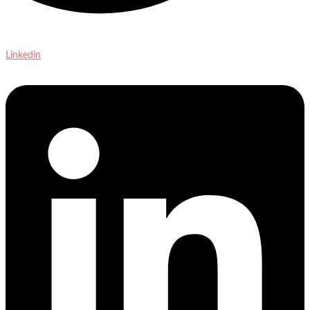
Linkedin