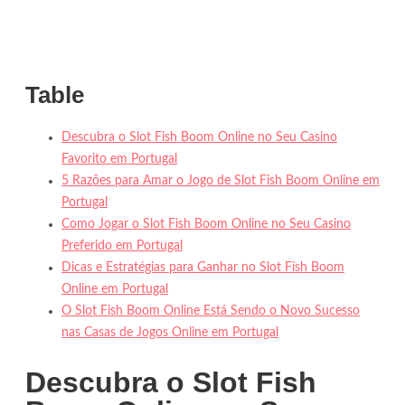
Table
Descubra o Slot Fish Boom Online no Seu Casino
Favorito em Portugal
5 Razões para Amar o Jogo de Slot Fish Boom Online em
Portugal
Como Jogar o Slot Fish Boom Online no Seu Casino
Preferido em Portugal
Dicas e Estratégias para Ganhar no Slot Fish Boom
Online em Portugal
O Slot Fish Boom Online Está Sendo o Novo Sucesso
nas Casas de Jogos Online em Portugal
Descubra o Slot Fish