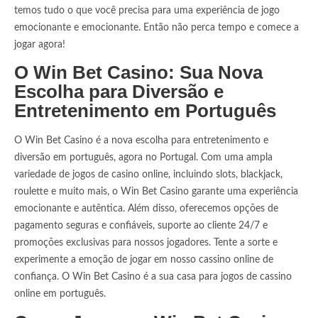
temos tudo o que você precisa para uma experiência de jogo
emocionante e emocionante. Então não perca tempo e comece a
jogar agora!
O Win Bet Casino: Sua Nova
Escolha para Diversão e
Entretenimento em Português
O Win Bet Casino é a nova escolha para entretenimento e
diversão em português, agora no Portugal. Com uma ampla
variedade de jogos de casino online, incluindo slots, blackjack,
roulette e muito mais, o Win Bet Casino garante uma experiência
emocionante e autêntica. Além disso, oferecemos opções de
pagamento seguras e confiáveis, suporte ao cliente 24/7 e
promoções exclusivas para nossos jogadores. Tente a sorte e
experimente a emoção de jogar em nosso cassino online de
confiança. O Win Bet Casino é a sua casa para jogos de cassino
online em português.