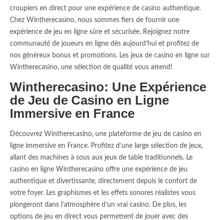
croupiers en direct pour une expérience de casino authentique.
Chez Wintherecasino, nous sommes fiers de fournir une
expérience de jeu en ligne sûre et sécurisée. Rejoignez notre
communauté de joueurs en ligne dès aujourd’hui et profitez de
nos généreux bonus et promotions. Les jeux de casino en ligne sur
Wintherecasino, une sélection de qualité vous attend!
Wintherecasino: Une Expérience
de Jeu de Casino en Ligne
Immersive en France
Découvrez Wintherecasino, une plateforme de jeu de casino en
ligne immersive en France. Profitez d’une large sélection de jeux,
allant des machines à sous aux jeux de table traditionnels. Le
casino en ligne Wintherecasino offre une expérience de jeu
authentique et divertissante, directement depuis le confort de
votre foyer. Les graphismes et les effets sonores réalistes vous
plongeront dans l’atmosphère d’un vrai casino. De plus, les
options de jeu en direct vous permettent de jouer avec des