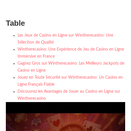
Table
Les Jeux de Casino en Ligne sur Wintherecasino: Une
Sélection de Qualité
Wintherecasino: Une Expérience de Jeu de Casino en Ligne
Immersive en France
Gagnez Gros sur Wintherecasino: Les Meilleurs Jackpots de
Casino en Ligne
Jouez en Toute Sécurité sur Wintherecasino: Un Casino en
Ligne Français Fiable
Découvrez les Avantages de Jouer au Casino en Ligne sur
Wintherecasino