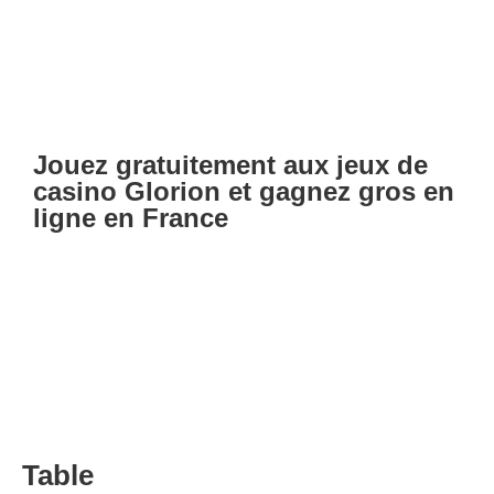
Jouez gratuitement aux jeux de
casino Glorion et gagnez gros en
ligne en France
Table