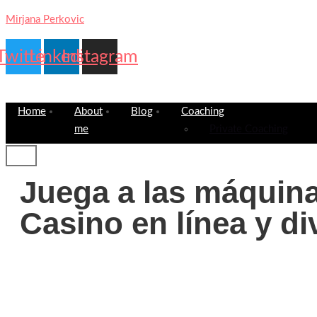
Mirjana Perkovic
Twitter
Linkedin
Instagram
Home
About
Blog
Coaching
me
Private Coaching
Juega a las máquin
Casino en línea y d