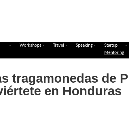
Workshops
Travel
Speaking
Startup
Mentoring
as tragamonedas de 
iviértete en Honduras