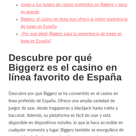
Juega a tus juegos de casino preferidos en Biggerz y gana
en grande
Biggerz: el casino en línea que ofrece la mejor experiencia
de juego en España
¿Por qué elegir Biggerz para tu experiencia de juego en
línea en España?
Descubre por qué
Biggerz es el casino en
línea favorito de España
Descubre por qué Biggerz se ha convertido en el casino en
línea preferido de España. Ofrece una amplia variedad de
juegos de azar, desde tragaperras y blackjack hasta ruleta y
baccarat. Además, su plataforma es fácil de usar y está
disponible en dispositivos móviles, lo que la hace accesible en
cualquier momento y lugar. Biggerz también se enorgullece de