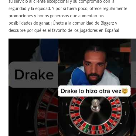
su servicio al cliente excepcional y su compromiso con la
seguridad y la equidad. Y por si fuera poco, ofrece regularmente
promociones y bonos generosos que aumentan tus
posibilidades de ganar. ¡Únete a la comunidad de Biggerz y
descubre por qué es el favorito de los jugadores en España!