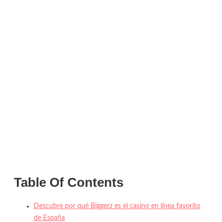
Table Of Contents
Descubre por qué Biggerz es el casino en línea favorito
de España