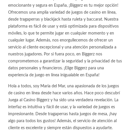
emocionante y segura en España, ¡Biggerz es tu mejor opción!
Ofrecemos una amplia variedad de juegos de casino en línea,
desde tragaperras y blackjack hasta ruleta y baccarat. Nuestra
plataforma es fácil de usar y está optimizada para dispositivos
móviles, lo que te permite jugar en cualquier momento y en
cualquier lugar. Además, nos enorgullecemos de ofrecer un
servicio al cliente excepcional y una atención personalizada a
nuestros jugadores. Por si fuera poco, en Biggerz nos
comprometemos a garantizar la seguridad y la privacidad de tus
datos personales y financieros. ¡Elige Biggerz para una
experiencia de juego en línea inigualable en España!
Hola a todos, soy Maria del Mar, una apasionada de los juegos
de casino en línea desde hace varios años. Hace poco descubrí
Juega al Casino Biggerz y ha sido una verdadera revelación. La
interfaz es intuitiva y fácil de usar, y la variedad de juegos es
impresionante. Desde tragaperras hasta juegos de mesa, ¡hay
algo para todos los gustos! Además, el servicio de atención al
cliente es excelente y siempre están dispuestos a ayudarte.