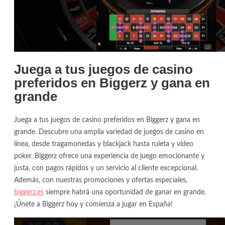
Juega a tus juegos de casino
preferidos en Biggerz y gana en
grande
Juega a tus juegos de casino preferidos en Biggerz y gana en
grande. Descubre una amplia variedad de juegos de casino en
línea, desde tragamonedas y blackjack hasta ruleta y video
poker. Biggerz ofrece una experiencia de juego emocionante y
justa, con pagos rápidos y un servicio al cliente excepcional.
Además, con nuestras promociones y ofertas especiales,
biggerz.es
siempre habrá una oportunidad de ganar en grande.
¡Únete a Biggerz hoy y comienza a jugar en España!