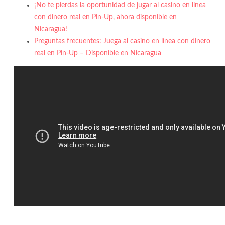
¡No te pierdas la oportunidad de jugar al casino en línea
con dinero real en Pin-Up, ahora disponible en
Nicaragua!
Preguntas frecuentes: Juega al casino en línea con dinero
real en Pin-Up – Disponible en Nicaragua