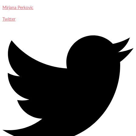
Mirjana Perkovic
Twitter
count