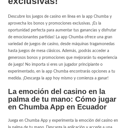
exclusivas!
Descubre los juegos de casino en línea en la app Chumba y
aprovecha los bonos y promociones exclusivas. ¡Es la
oportunidad perfecta para aumentar tus ganancias y disfrutar
de emocionantes partidas! La app Chumba ofrece una gran
variedad de juegos de casino, desde máquinas tragamonedas
hasta juegos de mesa clásicos. Además, ¡podrás acceder a
generosos bonos y promociones que mejorarán tu experiencia
de juego! No importa si eres un jugador principiante o
experimentado, en la app Chumba encontrarás opciones a tu
medida. ¡Descarga la app hoy mismo y comienza a ganar!
La emoción del casino en la
palma de tu mano: Cómo jugar
en Chumba App en Ecuador
Juega en Chumba App y experimenta la emoción del casino en
la palma de tu mano. Descarga la aplicación y accede a una