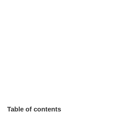
Table of contents