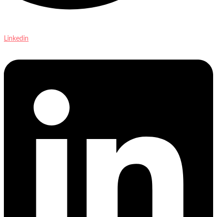
Linkedin