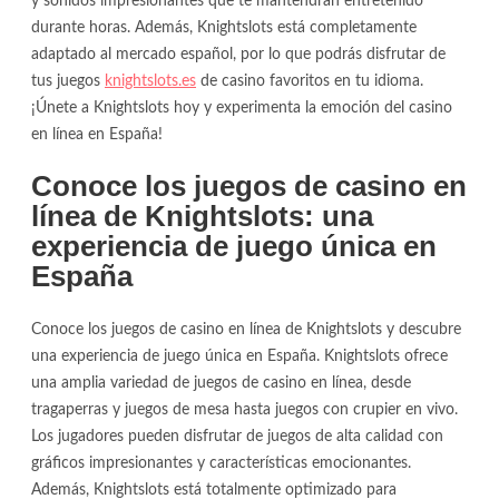
y sonidos impresionantes que te mantendrán entretenido
durante horas. Además, Knightslots está completamente
adaptado al mercado español, por lo que podrás disfrutar de
tus juegos
knightslots.es
de casino favoritos en tu idioma.
¡Únete a Knightslots hoy y experimenta la emoción del casino
en línea en España!
Conoce los juegos de casino en
línea de Knightslots: una
experiencia de juego única en
España
Conoce los juegos de casino en línea de Knightslots y descubre
una experiencia de juego única en España. Knightslots ofrece
una amplia variedad de juegos de casino en línea, desde
tragaperras y juegos de mesa hasta juegos con crupier en vivo.
Los jugadores pueden disfrutar de juegos de alta calidad con
gráficos impresionantes y características emocionantes.
Además, Knightslots está totalmente optimizado para