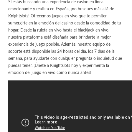
Si estás buscando una experiencia de casino en línea
emocionante y realista en España, ¡no busques más allá de
Knightslots! Ofrecemos juegos en vivo que te permiten
sumergirte en la emoción del casino desde la comodidad de tu
hogar. Desde la ruleta en vivo hasta el blackjack en vivo,
nuestra plataforma está diseñada para brindarte la mejor
experiencia de juego posible. Además, nuestro equipo de
soporte está disponible las 24 horas del día, los 7 días de la
semana, para ayudarte con cualquier pregunta o inquietud que
puedas tener. ¡Únete a Knightslots hoy y experimenta la
emoción del juego en vivo como nunca antes!