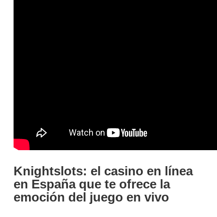
Knightslots: el casino en línea
en España que te ofrece la
emoción del juego en vivo