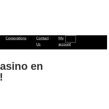
Corporations
Contact
My
Us
account
asino en
!