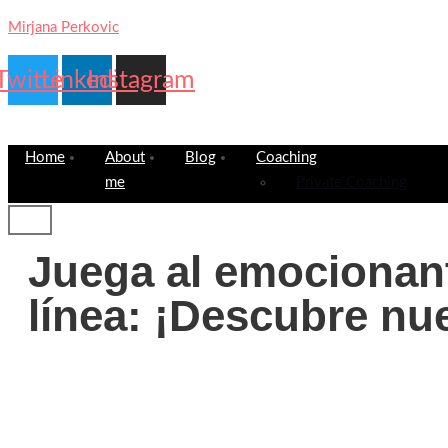
Mirjana Perkovic
Twitter
Linkedin
Instagram
Home
About
Blog
Coaching
me
Private Coaching
Juega al emocionan
línea: ¡Descubre nu