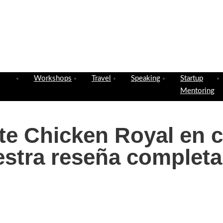
Workshops
Travel
Speaking
Startup
Mentoring
te Chicken Royal en c
estra reseña completa