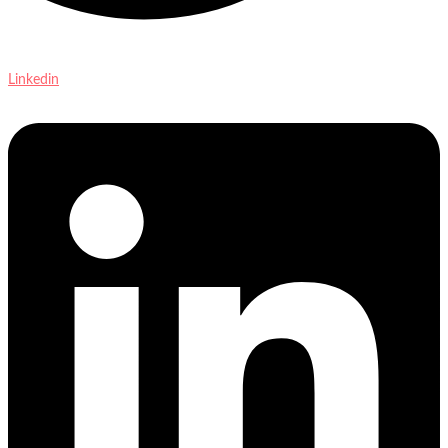
Linkedin