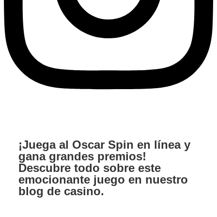
¡Juega al Oscar Spin en línea y
gana grandes premios!
Descubre todo sobre este
emocionante juego en nuestro
blog de casino.