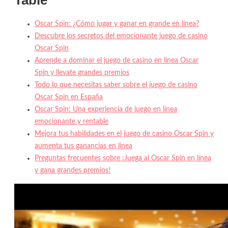
Oscar Spin: ¿Cómo jugar y ganar en grande en línea?
Descubre los secretos del emocionante juego de casino
Oscar Spin
Aprende a dominar el juego de casino en línea Oscar
Spin y llevate grandes premios
Todo lo que necesitas saber sobre el juego de casino
Oscar Spin en España
Oscar Spin: Una experiencia de juego en línea
emocionante y rentable
Mejora tus habilidades en el juego de casino Oscar Spin y
aumenta tus ganancias en línea
Preguntas frecuentes sobre ¡Juega al Oscar Spin en línea
y gana grandes premios!