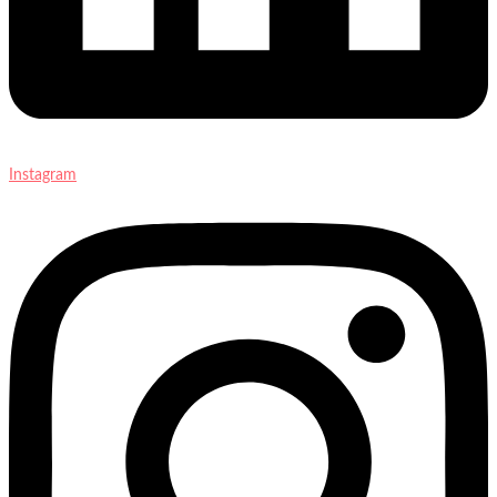
Instagram