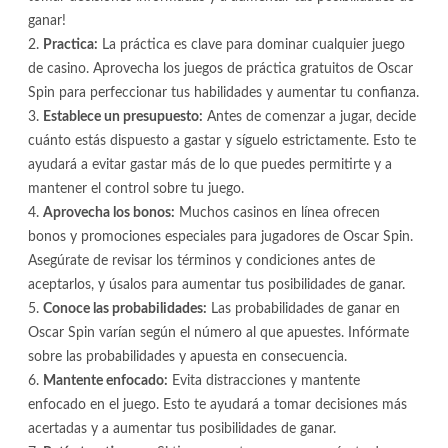
ganar!
2.
Practica:
La práctica es clave para dominar cualquier juego
de casino. Aprovecha los juegos de práctica gratuitos de Oscar
Spin para perfeccionar tus habilidades y aumentar tu confianza.
3.
Establece un presupuesto:
Antes de comenzar a jugar, decide
cuánto estás dispuesto a gastar y síguelo estrictamente. Esto te
ayudará a evitar gastar más de lo que puedes permitirte y a
mantener el control sobre tu juego.
4.
Aprovecha los bonos:
Muchos casinos en línea ofrecen
bonos y promociones especiales para jugadores de Oscar Spin.
Asegúrate de revisar los términos y condiciones antes de
aceptarlos, y úsalos para aumentar tus posibilidades de ganar.
5.
Conoce las probabilidades:
Las probabilidades de ganar en
Oscar Spin varían según el número al que apuestes. Infórmate
sobre las probabilidades y apuesta en consecuencia.
6.
Mantente enfocado:
Evita distracciones y mantente
enfocado en el juego. Esto te ayudará a tomar decisiones más
acertadas y a aumentar tus posibilidades de ganar.