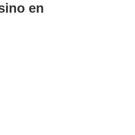
sino en