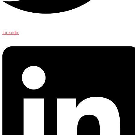
Linkedin