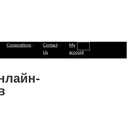
Corporations
Contact
My
Us
account
онлайн-
в