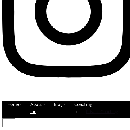
Home
About
Blog
Coaching
me
Private Coaching