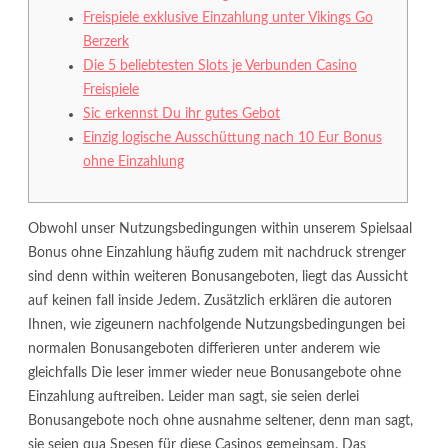
Freispiele exklusive Einzahlung unter Vikings Go
Berzerk
Die 5 beliebtesten Slots je Verbunden Casino
Freispiele
Sic erkennst Du ihr gutes Gebot
Einzig logische Ausschüttung nach 10 Eur Bonus
ohne Einzahlung
Obwohl unser Nutzungsbedingungen within unserem Spielsaal
Bonus ohne Einzahlung häufig zudem mit nachdruck strenger
sind denn within weiteren Bonusangeboten, liegt das Aussicht
auf keinen fall inside Jedem. Zusätzlich erklären die autoren
Ihnen, wie zigeunern nachfolgende Nutzungsbedingungen bei
normalen Bonusangeboten differieren unter anderem wie
gleichfalls Die leser immer wieder neue Bonusangebote ohne
Einzahlung auftreiben.
Leider man sagt, sie seien derlei
Bonusangebote noch ohne ausnahme seltener, denn man sagt,
sie seien qua Spesen für diese Casinos gemeinsam. Das