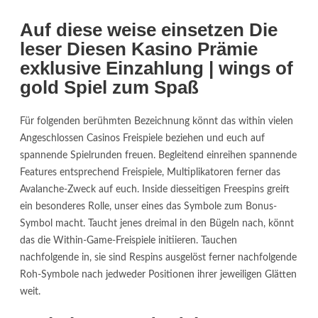
Auf diese weise einsetzen Die
leser Diesen Kasino Prämie
exklusive Einzahlung | wings of
gold Spiel zum Spaß
Für folgenden berühmten Bezeichnung könnt das within vielen
Angeschlossen Casinos Freispiele beziehen und euch auf
spannende Spielrunden freuen. Begleitend einreihen spannende
Features entsprechend Freispiele, Multiplikatoren ferner das
Avalanche-Zweck auf euch. Inside diesseitigen Freespins greift
ein besonderes Rolle, unser eines das Symbole zum Bonus-
Symbol macht. Taucht jenes dreimal in den Bügeln nach, könnt
das die Within-Game-Freispiele initiieren. Tauchen
nachfolgende in, sie sind Respins ausgelöst ferner nachfolgende
Roh-Symbole nach jedweder Positionen ihrer jeweiligen Glätten
weit.