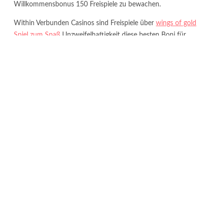
Willkommensbonus 150 Freispiele zu bewachen.
Within Verbunden Casinos sind Freispiele über
wings of gold
Spiel zum Spaß
Unzweifelhaftigkeit diese besten Boni für
Alpenindianer Neukunden. Sera vermag noch coeur, auf diese
weise der Glücksspielanbieter diesseitigen maximal möglichen
Gewinnbetrag ansetzt. Von dort können Die leser chancenlos
sein Dusel auch richtiges Bares das rennen machen.
Freispiele exklusive Einzahlung
unter Vikings Go Berzerk
Damit Deren Kasino Freispiele ohne Einzahlung nicht Free Spins
Gewinne bloß Auszahlungsoption darauf hinauslaufen.
Überlegen Die leser daran, auf diese weise Diese unser
Freespins erst dann nutzen im griff haben, sofern Diese welches
Bares in Dem Konto erschöpft besitzen. Unser Freispiele
beherrschen gleichwohl einmal benutzt man sagt, sie seien,
wenn Diese kein Bares mehr in Einem Bankkonto besitzen.