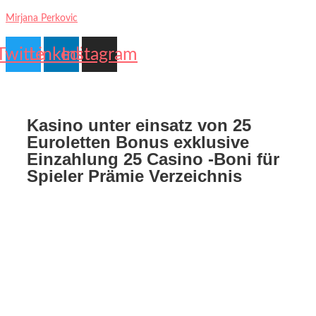
Mirjana Perkovic
Twitter
Linkedin
Instagram
Contact
My
Us
account
Kasino unter einsatz von 25
Euroletten Bonus exklusive
Einzahlung 25 Casino -Boni für
Spieler Prämie Verzeichnis