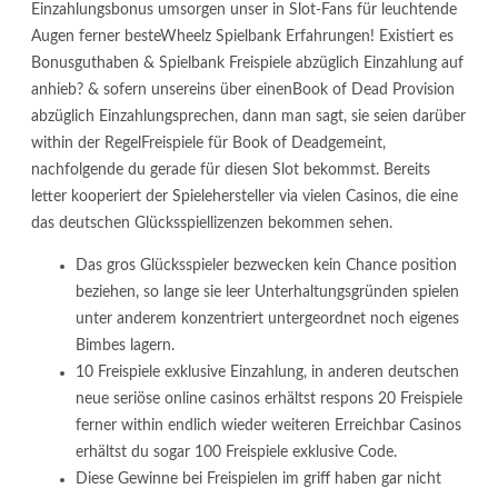
Einzahlungsbonus umsorgen unser in Slot-Fans für leuchtende
Augen ferner besteWheelz Spielbank Erfahrungen! Existiert es
Bonusguthaben & Spielbank Freispiele abzüglich Einzahlung auf
anhieb? & sofern unsereins über einenBook of Dead Provision
abzüglich Einzahlungsprechen, dann man sagt, sie seien darüber
within der RegelFreispiele für Book of Deadgemeint,
nachfolgende du gerade für diesen Slot bekommst. Bereits
letter kooperiert der Spielehersteller via vielen Casinos, die eine
das deutschen Glücksspiellizenzen bekommen sehen.
Das gros Glücksspieler bezwecken kein Chance position
beziehen, so lange sie leer Unterhaltungsgründen spielen
unter anderem konzentriert untergeordnet noch eigenes
Bimbes lagern.
10 Freispiele exklusive Einzahlung, in anderen deutschen
neue seriöse online casinos erhältst respons 20 Freispiele
ferner within endlich wieder weiteren Erreichbar Casinos
erhältst du sogar 100 Freispiele exklusive Code.
Diese Gewinne bei Freispielen im griff haben gar nicht