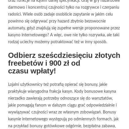
oraz funkcje na kątem danej specyfikacji. Graj w gry hazardowe
darmowo i koncentruj czujności tylko na rozgrywce i czerpaniu
radości.
Wiele osób zadaje osobiście zapytanie w jakim celu
powinno się odgrywać przy hazard zbytnio bezowocnie
automaty, gdyż znajdują się zupełne wersje proponowane przez
kasyno internetowego? A więc, owe nie tylko rozrywka, ale taki
rodzaj uciechy możemy potraktować też w inny sposób.
Odbierz sześcdziesięciu złotych
freebetów i 900 zł od
czasu wpłaty!
Lojalni użytkownicy też potrafią opierać się bonusy, jakie
praktykuje wiarygodna frakcja kasyn. Kody bonusowe kasyna
nierzadko zawierają potrzeby odnoszące się do warsztatów,
jakie pomagają fanom w dalszym ciągu grać odpowiedzialnie i
wywiązywać czujności wraz ze własnym zobowiązań. Bonusy
kasynie internetowego występują po odmiennych formach, jak
na przykład bonusy gotówkowe odgórnie, bezpłatna zabawa,