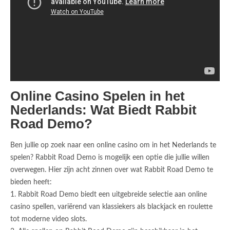
Online Casino Spelen in het
Nederlands: Wat Biedt Rabbit
Road Demo?
Ben jullie op zoek naar een online casino om in het Nederlands te
spelen? Rabbit Road Demo is mogelijk een optie die jullie willen
overwegen. Hier zijn acht zinnen over wat Rabbit Road Demo te
bieden heeft:
1. Rabbit Road Demo biedt een uitgebreide selectie aan online
casino spellen, variërend van klassiekers als blackjack en roulette
tot moderne video slots.