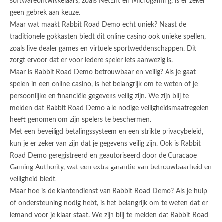
softwareontwikkelaars, zoals NetEnt en Microgaming, is er zeker
geen gebrek aan keuze.
Maar wat maakt Rabbit Road Demo echt uniek? Naast de
traditionele gokkasten biedt dit online casino ook unieke spellen,
zoals live dealer games en virtuele sportweddenschappen. Dit
zorgt ervoor dat er voor iedere speler iets aanwezig is.
Maar is Rabbit Road Demo betrouwbaar en veilig? Als je gaat
spelen in een online casino, is het belangrijk om te weten of je
persoonlijke en financiële gegevens veilig zijn. We zijn blij te
melden dat Rabbit Road Demo alle nodige veiligheidsmaatregelen
heeft genomen om zijn spelers te beschermen.
Met een beveiligd betalingssysteem en een strikte privacybeleid,
kun je er zeker van zijn dat je gegevens veilig zijn. Ook is Rabbit
Road Demo geregistreerd en geautoriseerd door de Curacaoe
Gaming Authority, wat een extra garantie van betrouwbaarheid en
veiligheid biedt.
Maar hoe is de klantendienst van Rabbit Road Demo? Als je hulp
of ondersteuning nodig hebt, is het belangrijk om te weten dat er
iemand voor je klaar staat. We zijn blij te melden dat Rabbit Road