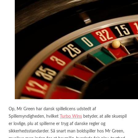
Op, Mr Green har dansk spillelicens udstedt af
Spillemyndigheden, hvilket
Turbo Wins
betyder, at alle skuespil
er lovlige, plu at spillerne er tryg af danske regler og
sikkerhedsstandarder. Så snart man boldspiller hos Mr Green,