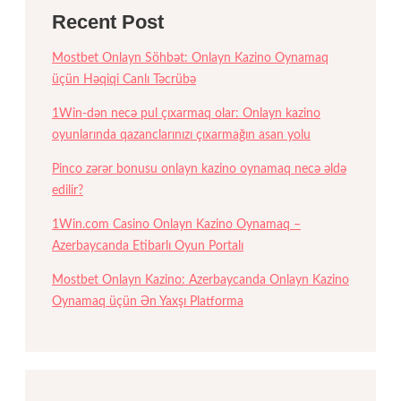
Recent Post
Mostbet Onlayn Söhbət: Onlayn Kazino Oynamaq
üçün Həqiqi Canlı Təcrübə
1Win-dən necə pul çıxarmaq olar: Onlayn kazino
oyunlarında qazanclarınızı çıxarmağın asan yolu
Pinco zərər bonusu onlayn kazino oynamaq necə əldə
edilir?
1Win.com Casino Onlayn Kazino Oynamaq –
Azerbaycanda Etibarlı Oyun Portalı
Mostbet Onlayn Kazino: Azerbaycanda Onlayn Kazino
Oynamaq üçün Ən Yaxşı Platforma