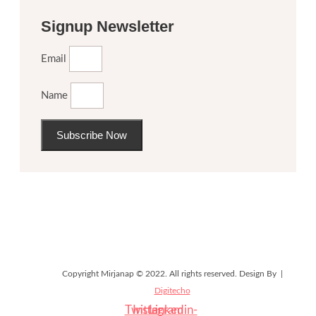
Signup Newsletter
Email
Name
Subscribe Now
Copyright Mirjanap © 2022. All rights reserved. Design By |
Digitecho
Twitter
Instagram
Linkedin-