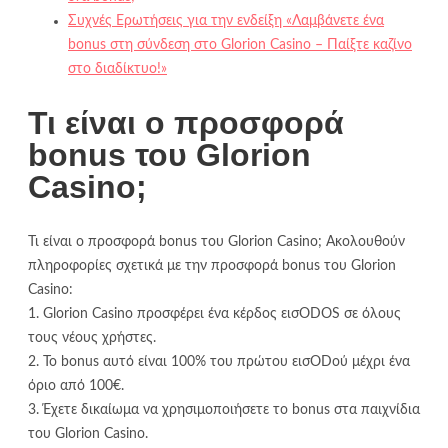
Συχνές Ερωτήσεις για την ενδείξη «Λαμβάνετε ένα
bonus στη σύνδεση στο Glorion Casino – Παίξτε καζίνο
στο διαδίκτυο!»
Τι είναι ο προσφορά
bonus του Glorion
Casino;
Τι είναι ο προσφορά bonus του Glorion Casino; Ακολουθούν
πληροφορίες σχετικά με την προσφορά bonus του Glorion
Casino:
1. Glorion Casino προσφέρει ένα κέρδος εισODOS σε όλους
τους νέους χρήστες.
2. Το bonus αυτό είναι 100% του πρώτου εισODού μέχρι ένα
όριο από 100€.
3. Έχετε δικαίωμα να χρησιμοποιήσετε το bonus στα παιχνίδια
του Glorion Casino.