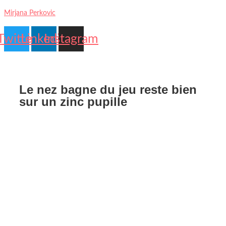
Mirjana Perkovic
Twitter
Linkedin
Instagram
Contact
My
Us
account
Le nez bagne du jeu reste bien
sur un zinc pupille