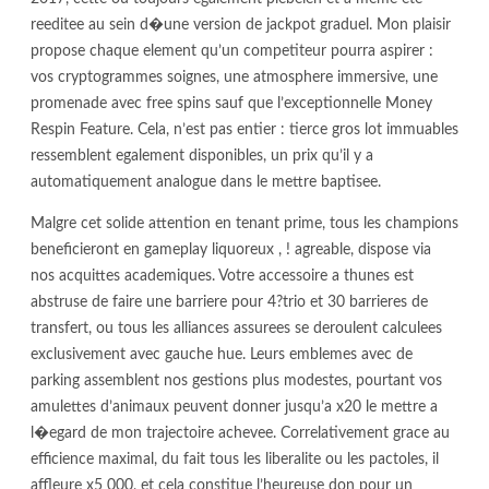
reeditee au sein d�une version de jackpot graduel. Mon plaisir
propose chaque element qu’un competiteur pourra aspirer :
vos cryptogrammes soignes, une atmosphere immersive, une
promenade avec free spins sauf que l’exceptionnelle Money
Respin Feature. Cela, n’est pas entier : tierce gros lot immuables
ressemblent egalement disponibles, un prix qu’il y a
automatiquement analogue dans le mettre baptisee.
Malgre cet solide attention en tenant prime, tous les champions
beneficieront en gameplay liquoreux , ! agreable, dispose via
nos acquittes academiques. Votre accessoire a thunes est
abstruse de faire une barriere pour 4?trio et 30 barrieres de
transfert, ou tous les alliances assurees se deroulent calculees
exclusivement avec gauche hue. Leurs emblemes avec de
parking assemblent nos gestions plus modestes, pourtant vos
amulettes d’animaux peuvent donner jusqu’a x20 le mettre a
l�egard de mon trajectoire achevee. Correlativement grace au
efficience maximal, du fait tous les liberalite ou les pactoles, il
affleure x5 000, et cela constitue l’heureuse don pour un