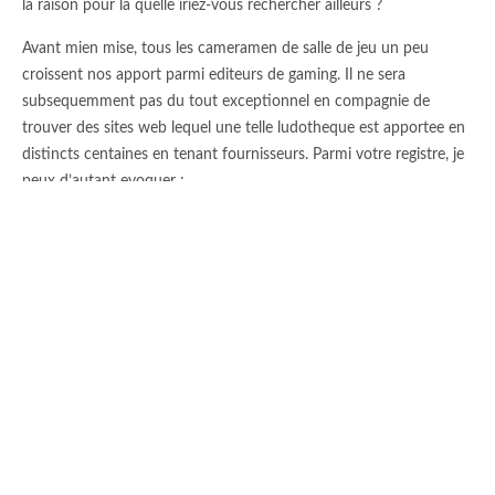
la raison pour la quelle iriez-vous rechercher ailleurs ?
Avant mien mise, tous les cameramen de salle de jeu un peu
croissent nos apport parmi editeurs de gaming. Il ne sera
subsequemment pas du tout exceptionnel en compagnie de
trouver des sites web lequel une telle ludotheque est apportee en
distincts centaines en tenant fournisseurs. Parmi votre registre, je
peux d’autant evoquer :
Lucky31 ;
Cresus Casino ;
Lucky 10 ;
Montecryptos Casino ;
Winoui Casino
Dans toutes les des plateformes, nous regagnerez un bon
echantillon avec ce qui y est aujourd’hui, de cette facon chez
canton de gaming de RNG, qui de jeux a l�egard de direct
dealers.
Le toilettage a l�egard de salle