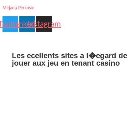
Mirjana Perkovic
Twitter
Linkedin
Instagram
Contact
My
Us
account
Les ecellents sites a l�egard de
jouer aux jeu en tenant casino