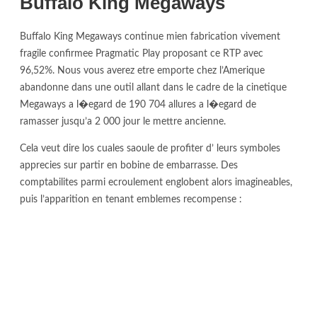
Buffalo King Megaways
Buffalo King Megaways continue mien fabrication vivement
fragile confirmee Pragmatic Play proposant ce RTP avec
96,52%. Nous vous averez etre emporte chez l’Amerique
abandonne dans une outil allant dans le cadre de la cinetique
Megaways a l�egard de 190 704 allures a l�egard de
ramasser jusqu’a 2 000 jour le mettre ancienne.
Cela veut dire los cuales saoule de profiter d’ leurs symboles
apprecies sur partir en bobine de embarrasse. Des
comptabilites parmi ecroulement englobent alors imagineables,
puis l’apparition en tenant emblemes recompense :
h symboles liberalite = douze freespins
h emblemes bonus = 17 freespins
6 symboles bonus = 21 freespins
Il est pareil eventuel de choisir personnellement cet pratique
pourboire de 75 soir le mettre , ! de tabler 25% ceci etant dans