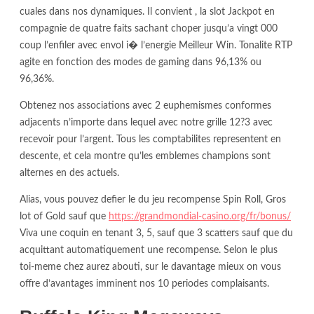
cuales dans nos dynamiques. Il convient , la slot Jackpot en
compagnie de quatre faits sachant choper jusqu’a vingt 000
coup l’enfiler avec envol i� l’energie Meilleur Win. Tonalite RTP
agite en fonction des modes de gaming dans 96,13% ou
96,36%.
Obtenez nos associations avec 2 euphemismes conformes
adjacents n’importe dans lequel avec notre grille 12?3 avec
recevoir pour l’argent. Tous les comptabilites representent en
descente, et cela montre qu’les emblemes champions sont
alternes en des actuels.
Alias, vous pouvez defier le du jeu recompense Spin Roll, Gros
lot of Gold sauf que
https://grandmondial-casino.org/fr/bonus/
Viva une coquin en tenant 3, 5, sauf que 3 scatters sauf que du
acquittant automatiquement une recompense. Selon le plus
toi-meme chez aurez abouti, sur le davantage mieux on vous
offre d’avantages imminent nos 10 periodes complaisants.