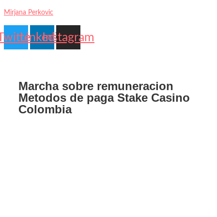
Mirjana Perkovic
Twitter
Linkedin
Instagram
Contact
My
Us
account
Marcha sobre remuneracion
Metodos de paga Stake Casino
Colombia