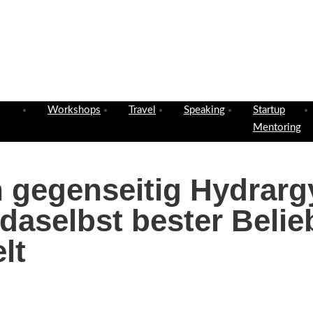
Workshops
Travel
Speaking
Startup
Mentoring
en gegenseitig Hydrar
aselbst bester Belieb
lt