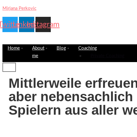
Mirjana Perkovic
Twitter
Linkedin
Instagram
Home
About
Blog
Coaching
me
Private Coaching
Mittlerweile erfreu
aber nebensachlich d
Spielern aus aller we