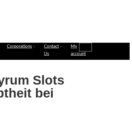
Corporations
Contact
My
Us
account
gyrum Slots
theit bei