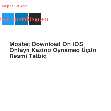
Mirjana Perkovic
Twitter
Linkedin
Instagram
Contact
My
Us
account
Mosbet Download On iOS
Onlayn Kazino Oynamaq Üçün
Rəsmi Tətbiq