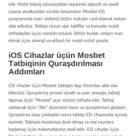
edir. Mobil ödəniş xüsusiyyətləri sayəsində depozit və vəsait
çıxarışı əməliyyatları sürətlə tamamlanır. Mosbet iOS
proqramında mərc etdiyiniz bütün matçları canlı izləmək imkanı
əldə edirsiniz. Tətbiqə xüsusi olan təkliflər və bonuslar mobil
istifadəçiləri üçün nəzərdə tutulub. Bütün bunlar, onlayn mərc
etmək üçün əlverişli və etibarlı bir mobil mühit yaradır.
iOS Cihazlar üçün Mosbet
Tətbiqinin Quraşdırılması
Addımları
iOS cihazlar üçün Mosbet tətbiqini App Store’dan əldə edə
bilərsiniz. Quraşdırma prosesi sürətli və asan olmaqla, tətbiqi
tapmaq üçün “Mosbet” açar sözünü istifadə edin. Tətbiqi
yükləmək üçün “Alın” düyməsini basın və quraşdırmanı gözləyin.
Quraşdırma başa çatdıqdan sonra tətbiqi iOS cihazınızda açmaq
lazımdır. Tətbiqdə hesabınıza daxil olmaq və real oyunlara
başlamaq üçün məlumatlarınızı daxil edin. iOS cihazlar üçün