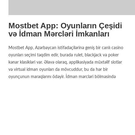
Mostbet App: Oyunların Çeşidi
və İdman Mərcləri İmkanları
Mostbet App, Azərbaycan istifadəçilərinə geniş bir canlı casino
oyunları seçimi təqdim edir, burada rulet, blackjack və poker
kənar klasikləri var. Əlavə olaraq, applikasiyada müxtəlif slotlar
və virtual idman oyunları da mövcuddur, bu da hər bir
oyunçunun maraqlarını ödəyir. İdman mərcləri bölməsində
Azərbaycanın sevimli futbol, basketbol və voleybol turnirləri
üzrən geniş mərc imkanları yerləşir. Real zamanlı mərc edə
biləcəyiniz canlı matçlar, əlavə adrenalin və dinamika təmin edir.
Mostbet App, Azərbaycan qanunlarına uyğun olaraq, həm
idman mərclərində, həm də casino oyunlarında etibarlı və sürətli
mərc mühiti yaratmaqla diqqət mərkəzindədir.