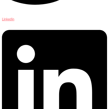
Linkedin