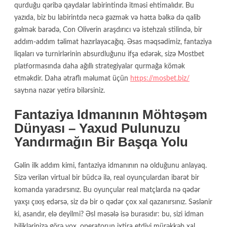
qurduğu qəribə qaydalar labirintində itməsi ehtimalıdır. Bu
yazıda, biz bu labirintdə necə gəzmək və hətta bəlkə də qalib
gəlmək barədə, Con Oliverin araşdırıcı və istehzalı stilində, bir
addım-addım təlimat hazırlayacağıq. Əsas məqsədimiz, fantaziya
liqaları və turnirlərinin absurdluğunu ifşa edərək, sizə Mostbet
platformasında daha ağıllı strategiyalar qurmağa kömək
etməkdir. Daha ətraflı məlumat üçün
https://mosbet.biz/
saytına nəzər yetirə bilərsiniz.
Fantaziya Idmanının Möhtəşəm
Dünyası – Yaxud Pulunuzu
Yandırmağın Bir Başqa Yolu
Gəlin ilk addım kimi, fantaziya idmanının nə olduğunu anlayaq.
Sizə verilən virtual bir büdcə ilə, real oyunçulardan ibarət bir
komanda yaradırsınız. Bu oyunçular real matçlarda nə qədər
yaxşı çıxış edərsə, siz də bir o qədər çox xal qazanırsınız. Səslənir
ki, asandır, elə deyilmi? Əsl məsələ isə burasıdır: bu, sizi idman
biliklərinizə görə yox, operatorun ixtira etdiyi mürəkkəb xal