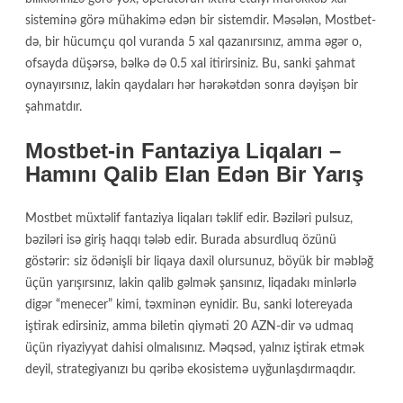
sisteminə görə mühakimə edən bir sistemdir. Məsələn, Mostbet-
də, bir hücumçu qol vuranda 5 xal qazanırsınız, amma əgər o,
ofsayda düşərsə, bəlkə də 0.5 xal itirirsiniz. Bu, sanki şahmat
oynayırsınız, lakin qaydaları hər hərəkətdən sonra dəyişən bir
şahmatdır.
Mostbet-in Fantaziya Liqaları –
Hamını Qalib Elan Edən Bir Yarış
Mostbet müxtəlif fantaziya liqaları təklif edir. Bəziləri pulsuz,
bəziləri isə giriş haqqı tələb edir. Burada absurdluq özünü
göstərir: siz ödənişli bir liqaya daxil olursunuz, böyük bir məbləğ
üçün yarışırsınız, lakin qalib gəlmək şansınız, liqadakı minlərlə
digər “menecer” kimi, təxminən eynidir. Bu, sanki lotereyada
iştirak edirsiniz, amma biletin qiyməti 20 AZN-dir və udmaq
üçün riyaziyyat dahisi olmalısınız. Məqsəd, yalnız iştirak etmək
deyil, strategiyanızı bu qəribə ekosistemə uyğunlaşdırmaqdır.