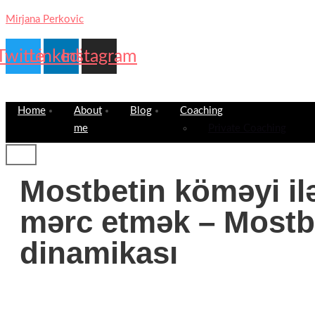
Mirjana Perkovic
Twitter
Linkedin
Instagram
Home
About
Blog
Coaching
me
Private Coaching
Mostbetin köməyi il
mərc etmək – Mostbe
dinamikası