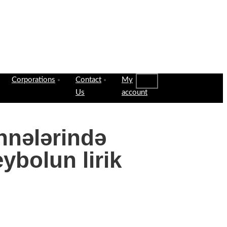
Corporations
Contact
My
Us
account
hnələrində
ybolun lirik