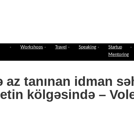
Workshops
Travel
Speaking
Startup
Mentoring
ə az tanınan idman sə
tin kölgəsində – Vole