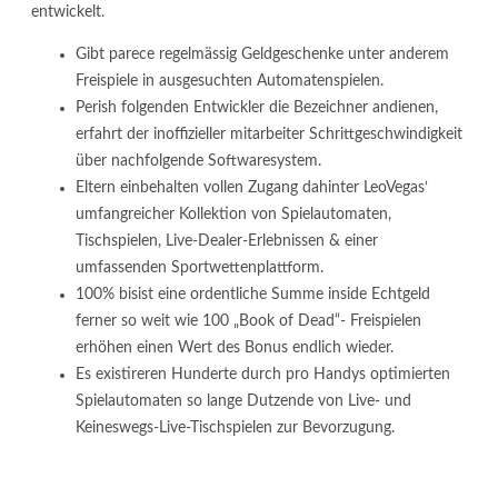
entwickelt.
Gibt parece regelmässig Geldgeschenke unter anderem
Freispiele in ausgesuchten Automatenspielen.
Perish folgenden Entwickler die Bezeichner andienen,
erfahrt der inoffizieller mitarbeiter Schrittgeschwindigkeit
über nachfolgende Softwaresystem.
Eltern einbehalten vollen Zugang dahinter LeoVegas‘
umfangreicher Kollektion von Spielautomaten,
Tischspielen, Live-Dealer-Erlebnissen & einer
umfassenden Sportwettenplattform.
100% bisist eine ordentliche Summe inside Echtgeld
ferner so weit wie 100 „Book of Dead“- Freispielen
erhöhen einen Wert des Bonus endlich wieder.
Es existireren Hunderte durch pro Handys optimierten
Spielautomaten so lange Dutzende von Live- und
Keineswegs-Live-Tischspielen zur Bevorzugung.
Mr. Green: Spielbank Spiele