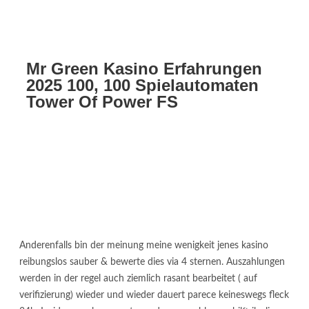
Mr Green Kasino Erfahrungen
2025 100, 100 Spielautomaten
Tower Of Power FS
Anderenfalls bin der meinung meine wenigkeit jenes kasino
reibungslos sauber & bewerte dies via 4 sternen. Auszahlungen
werden in der regel auch ziemlich rasant bearbeitet ( auf
verifizierung) wieder und wieder dauert parece keineswegs fleck